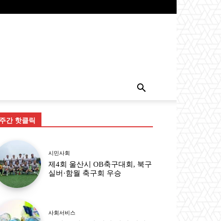
주간 핫클릭
시민사회
제4회 울산시 OB축구대회, 북구
실버·함월 축구회 우승
사회서비스