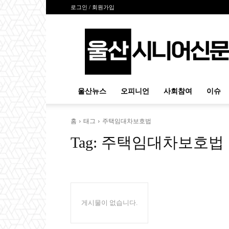
로그인 / 회원가입
울
산
시
니
어
신
울산뉴스
오피니언
사회참여
이슈
문
홈
태그
주택임대차보호법
Tag:
주택임대차보호법
게시물이 없습니다.