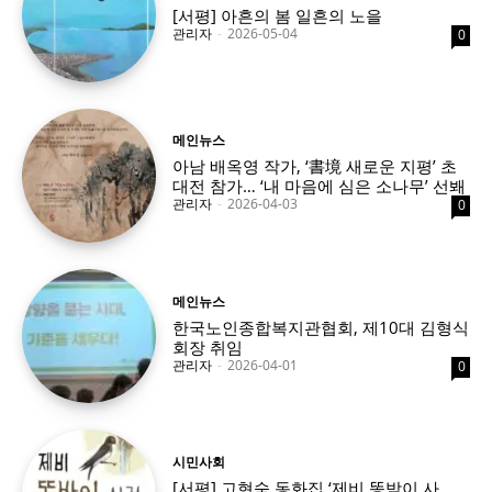
[서평] 아흔의 봄 일흔의 노을
관리자
-
2026-05-04
0
메인뉴스
아남 배옥영 작가, ‘書境 새로운 지평’ 초
대전 참가… ‘내 마음에 심은 소나무’ 선봬
관리자
-
2026-04-03
0
메인뉴스
한국노인종합복지관협회, 제10대 김형식
회장 취임
관리자
-
2026-04-01
0
시민사회
[서평] 고현숙 동화집 ‘제비 똥받이 사