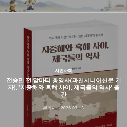
시민사회
전승민 전 알마티 총영사(과천시니어신문 기
자), ‘지중해와 흑해 사이, 제국들의 역사’ 출
간
관리자
-
2026-03-18