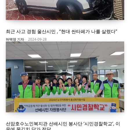
최근 사고 경험 울산시민 , “현대 싼타페가 나를 살렸다”
허택영 기자
-
2024-09-28
선암호수노인복지관 선배시민 봉사단 ‘시민경찰학교’, 이
웃에 물김치 담가 전달