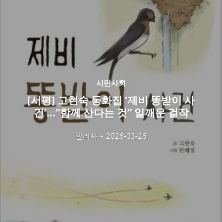
시민사회
[서평] 고현숙 동화집 ‘제비 똥받이 사
건’…”함께 산다는 것” 일깨운 걸작
관리자
-
2026-03-26