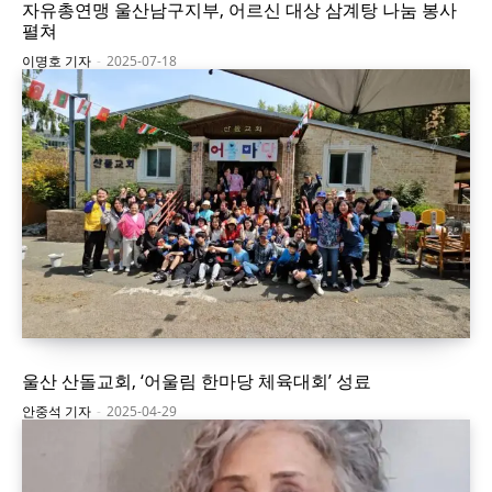
자유총연맹 울산남구지부, 어르신 대상 삼계탕 나눔 봉사
펼쳐
이명호 기자
-
2025-07-18
울산 산돌교회, ‘어울림 한마당 체육대회’ 성료
안중석 기자
-
2025-04-29