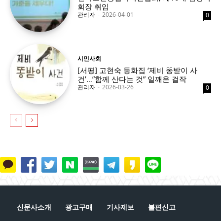
회장 취임
관리자
-
2026-04-01
0
시민사회
[서평] 고현숙 동화집 ‘제비 똥받이 사
건’…”함께 산다는 것” 일깨운 걸작
관리자
-
2026-03-26
0
신문사소개
광고구매
기사제보
불편신고