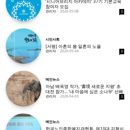
‘시니어브리지 아카데미’ 37기 기본교육
참여자 모집
관리자
-
2026-05-08
0
시민사회
[서평] 아흔의 봄 일흔의 노을
관리자
-
2026-05-04
0
메인뉴스
아남 배옥영 작가, ‘書境 새로운 지평’ 초
대전 참가… ‘내 마음에 심은 소나무’ 선봬
관리자
-
2026-04-03
0
메인뉴스
한국노인종합복지관협회, 제10대 김형식