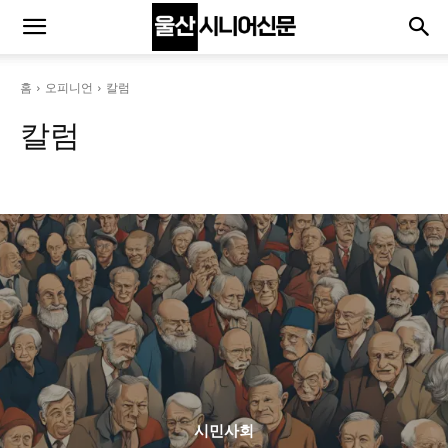
홈
오피니언
칼럼
칼럼
김갑용 창업칼럼
김일순 칼럼
산사에서
임나경 역사칼럼
황영태 취업칼
시민사회