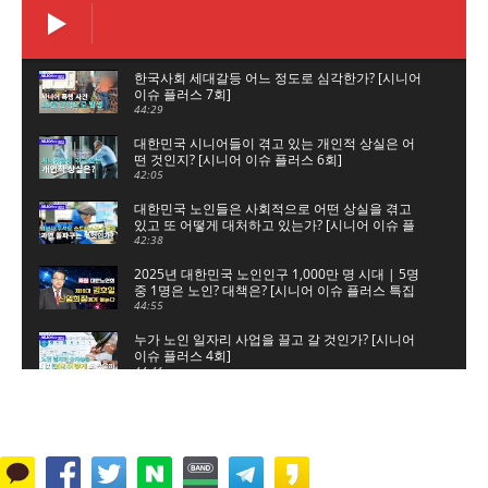
한국사회 세대갈등 어느 정도로 심각한가? [시니어
이슈 플러스 7회]
44:29
대한민국 시니어들이 겪고 있는 개인적 상실은 어
떤 것인지? [시니어 이슈 플러스 6회]
42:05
대한민국 노인들은 사회적으로 어떤 상실을 겪고
있고 또 어떻게 대처하고 있는가? [시니어 이슈 플
러스 5회]
42:38
2025년 대한민국 노인인구 1,000만 명 시대 | 5명
중 1명은 노인? 대책은? [시니어 이슈 플러스 특집
대한노인회]
44:55
누가 노인 일자리 사업을 끌고 갈 것인가? [시니어
이슈 플러스 4회]
44:41
노인 일자리 숫자놀음, 누구를 위한 것인가? [시니
어 이슈 플러스 3회]
45:34
은퇴는 새로운 시작, 새로운 출발이다 [시니어 이슈
플러스 2회]