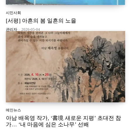
시민사회
[서평] 아흔의 봄 일흔의 노을
관리자
-
2026-05-04
메인뉴스
아남 배옥영 작가, ‘書境 새로운 지평’ 초대전 참
가… ‘내 마음에 심은 소나무’ 선봬