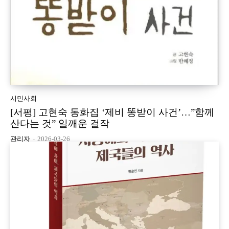
시민사회
[서평] 고현숙 동화집 ‘제비 똥받이 사건’…”함께
산다는 것” 일깨운 걸작
관리자
-
2026-03-26