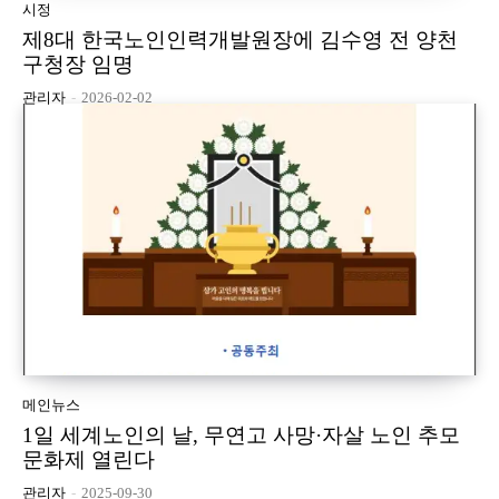
시정
제8대 한국노인인력개발원장에 김수영 전 양천
구청장 임명
관리자
-
2026-02-02
메인뉴스
1일 세계노인의 날, 무연고 사망·자살 노인 추모
문화제 열린다
관리자
-
2025-09-30