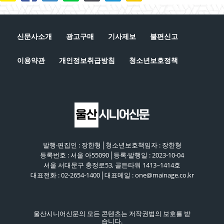
41:51
단순 갑질에 의한 자살인가?, 사회적 타살인가? [시
니어 이슈 플러스 1회]
신문사소개
광고구매
기사제보
불편신고
44:42
이용약관
개인정보취급방침
청소년보호정책
발행·편집인 : 장한형│청소년보호책임자 : 장한형
등록번호 : 서울 아55090│등록·발행일 : 2023-10-04
서울 서대문구 충정로53, 골든타워 1413~1414호
대표전화 : 02-2654-1400│대표메일 : one@mainage.co.kr
울산시니어신문의 모든 콘텐츠는 저작권법의 보호를 받
습니다.