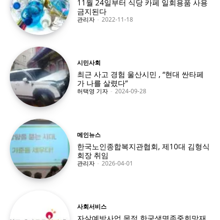
11월 24일부터 식당 카페 일회용품 사용
금지된다
관리자
-
2022-11-18
시민사회
최근 사고 경험 울산시민 , “현대 싼타페
가 나를 살렸다”
허택영 기자
-
2024-09-28
메인뉴스
한국노인종합복지관협회, 제10대 김형식
회장 취임
관리자
-
2026-04-01
사회서비스
자살예방사업 목적 한국생명존중희망재