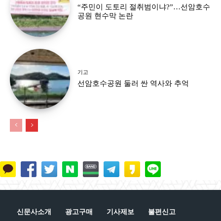
“주민이 도토리 절취범이냐?”…선암호수
공원 현수막 논란
기고
선암호수공원 둘러 싼 역사와 추억
신문사소개
광고구매
기사제보
불편신고