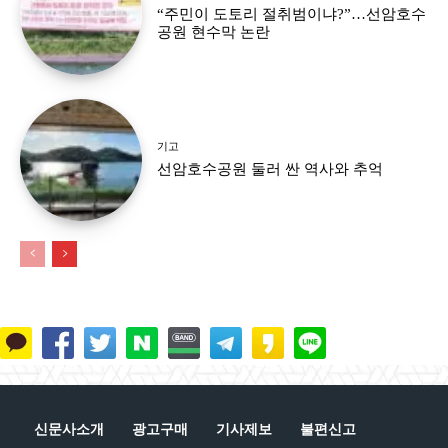
“주민이 도토리 절취범이냐?”…선암호수
공원 현수막 논란
기고
선암호수공원 둘러 싼 역사와 추억
신문사소개
광고구매
기사제보
불편신고