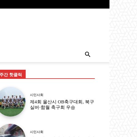
주간 핫클릭
시민사회
제4회 울산시 OB축구대회, 북구
실버·함월 축구회 우승
시민사회