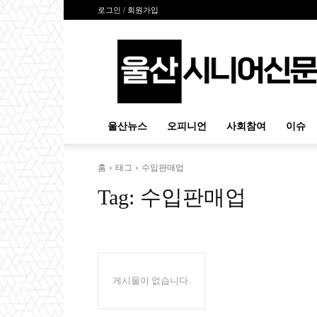
로그인 / 회원가입
울
산
시
니
어
신
울산뉴스
오피니언
사회참여
이슈
문
홈
태그
수입판매업
Tag:
수입판매업
게시물이 없습니다.