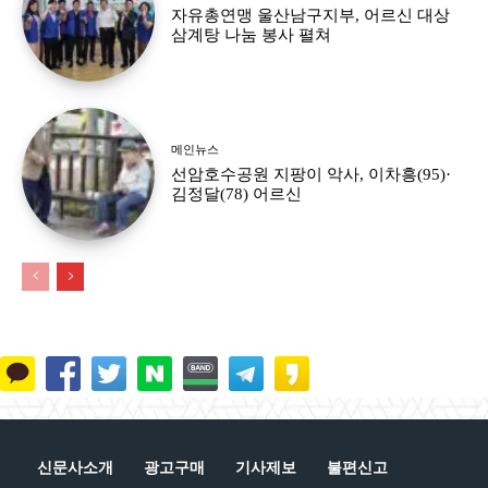
자유총연맹 울산남구지부, 어르신 대상
삼계탕 나눔 봉사 펼쳐
메인뉴스
선암호수공원 지팡이 악사, 이차흥(95)·
김정달(78) 어르신
신문사소개
광고구매
기사제보
불편신고