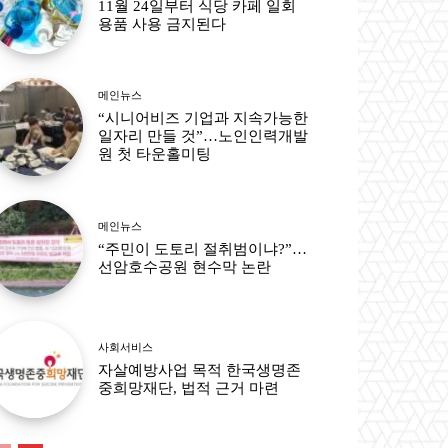
11월 24일부터 식당 카페 일회
용품 사용 금지된다
메인뉴스
“시니어비즈 기업과 지속가능한
일자리 만들 것”…노인인력개발
원 첫 타운홀미팅
메인뉴스
“주민이 도토리 절취범이냐?”…
선암호수공원 현수막 논란
사회서비스
자살예방사업 목적 한국생명존
중희망재단, 법적 근거 마련