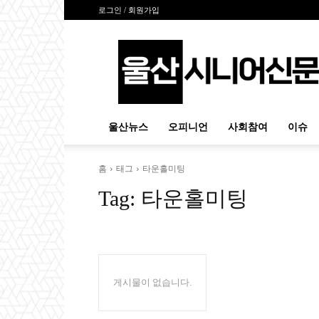
로그인 / 회원가입
울
산
시
니
어
신
울산뉴스
오피니언
사회참여
이슈
문
홈
태그
타운홀미팅
Tag:
타운홀미팅
게시물이 없습니다.