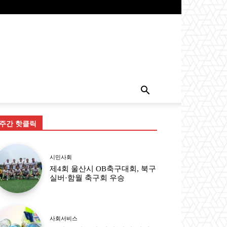
주간 핫클릭
시민사회
제4회 울산시 OB축구대회, 북구
실버·함월 축구회 우승
사회서비스