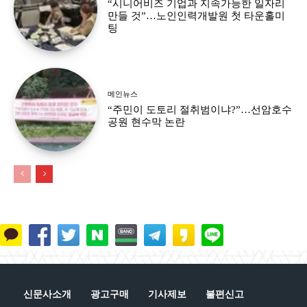
“시니어비즈 기업과 지속가능한 일자리
만들 것”…노인인력개발원 첫 타운홀미
팅
메인뉴스
“주민이 도토리 절취범이냐?”…선암호수
공원 현수막 논란
신문사소개
광고구매
기사제보
불편신고