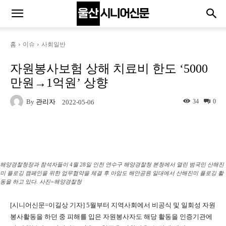
홈
이슈
사회일반
자원봉사보험 상해 치료비 한도 ‘5000
만원→1억원’ 상향
By
관리자
34
0
2022-05-06
Naver
Facebook
Twitter
Linkedin
해양경찰청장과 참석자들이 4월 28일 인천 연수구 해양경찰청 본청에서 열린 범국민 산해진
미 플로깅 캠페인을 위한 업무협약을 체결 후 아암도 해안공원 일대에서 산해진미 플로깅 활
동을 하고 있다. 사진=해양경찰청
[시니어신문=이길상 기자] 5월부터 지역사회에서 비공식 및 일회성 자원
봉사활동을 하던 중 피해를 입은 자원봉사자도 해당 활동을 인증기관에