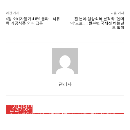
이전 기사
다음 기사
4월 소비자물가 4.8% 올라…석유
전 분야 일상회복 본격화 ‘엔데
류·가공식품·외식 급등
믹’으로…5월부턴 국제선 하늘길
도 활짝
관리자
시민사회
‘시니어브리지 아카데미’ 37기 기본교육 참여자 모
메인뉴스
관련기사
시민사회
집
아남 배옥영 작가, ‘書境 새로운 지평’ 초대전 참가…
[서평] 아흔의 봄 일흔의 노을
‘내 마음에 심은 소나무’ 선봬