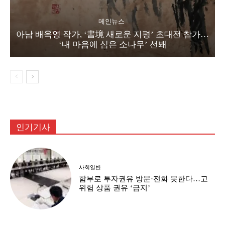
메인뉴스
아남 배옥영 작가, ‘書境 새로운 지평’ 초대전 참가…
‘내 마음에 심은 소나무’ 선봬
인기기사
사회일반
함부로 투자권유 방문·전화 못한다…고
위험 상품 권유 ‘금지’