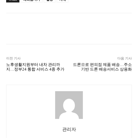
Naver
Facebook
Twitter
L
이전 기사
다음 기사
노후생활지원부터 내차 관리까
드론으로 편의점 제품 배송…주소
지…정부24 통합 서비스 4종 추가
기반 드론 배송서비스 상용화
관리자