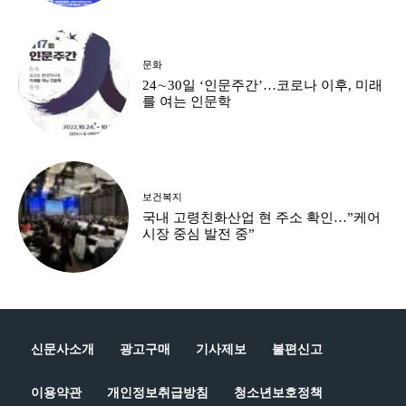
문화
24∼30일 ‘인문주간’…코로나 이후, 미래
를 여는 인문학
보건복지
국내 고령친화산업 현 주소 확인…”케어
시장 중심 발전 중”
신문사소개
광고구매
기사제보
불편신고
이용약관
개인정보취급방침
청소년보호정책