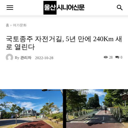
홈
여가문화
국토종주 자전거길, 5년 만에 240Km 새
로 열린다
By
관리자
28
0
2022-10-28
Naver
Facebook
Twitter
L