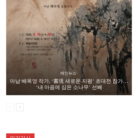
메인뉴스
아남 배옥영 작가, ‘書境 새로운 지평’ 초대전 참가…
‘내 마음에 심은 소나무’ 선봬