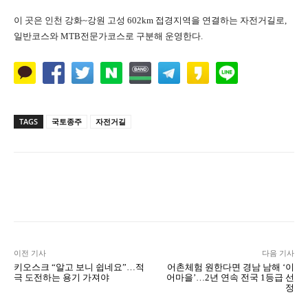
이 곳은 인천 강화~강원 고성 602km 접경지역을 연결하는 자전거길로,
일반코스와 MTB전문가코스로 구분해 운영한다.
TAGS
국토종주
자전거길
Naver
Facebook
Twitter
L
이전 기사
다음 기사
키오스크 “알고 보니 쉽네요”…적
어촌체험 원한다면 경남 남해 ‘이
극 도전하는 용기 가져야
어마을’…2년 연속 전국 1등급 선
정