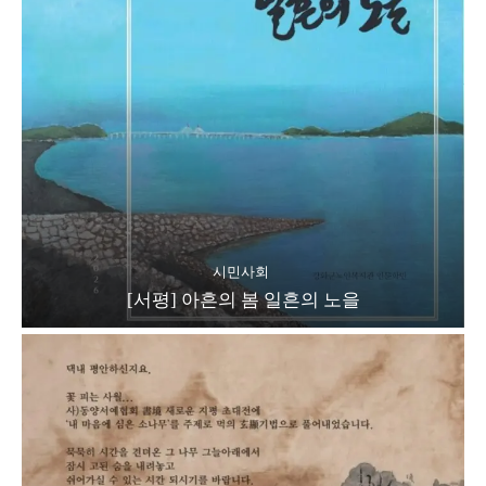
시민사회
[서평] 아흔의 봄 일흔의 노을