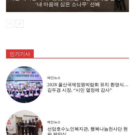
‘내 마음에 심은 소나무’ 선봬
인기기사
메인뉴스
2028 울산국제정원박람회 유치 환영식…
김두겸 시장, “시민 열정에 감사”
메인뉴스
선암호수노인복지관, 행복나눔천사단 현
판 제막식