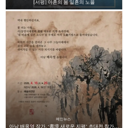
[서평] 아흔의 봄 일흔의 노을
메인뉴스
아남 배옥영 작가, ‘書境 새로운 지평’ 초대전 참가…