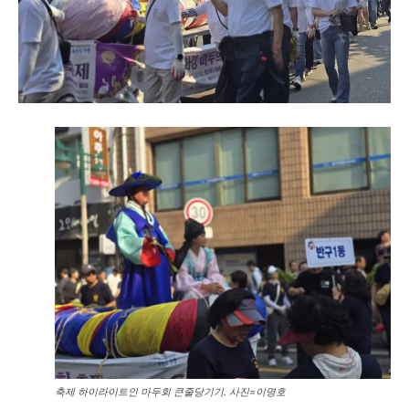
축제 하이라이트인 마두회 큰줄당기기. 사진=이명호