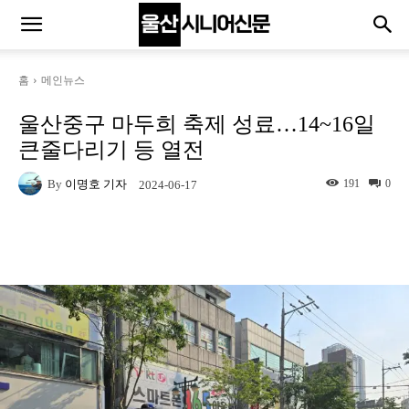
홈
메인뉴스
울산중구 마두희 축제 성료…14~16일
큰줄다리기 등 열전
By
이명호 기자
191
0
2024-06-17
Naver
Facebook
Twitter
L