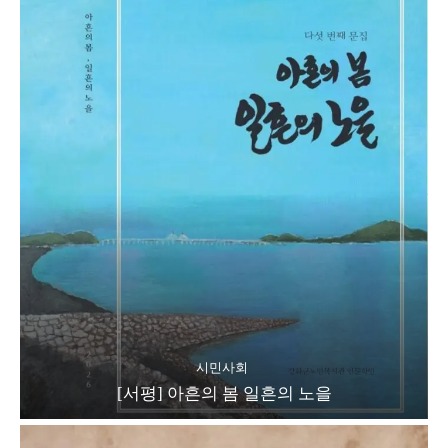
시민사회
[서평] 아흔의 봄 일흔의 노을