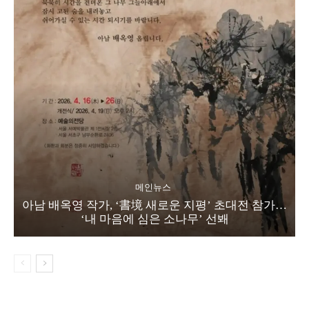
메인뉴스
아남 배옥영 작가, ‘書境 새로운 지평’ 초대전 참가…
‘내 마음에 심은 소나무’ 선봬