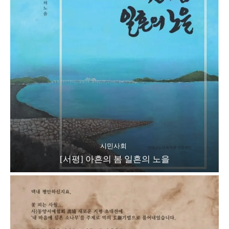
시민사회
[서평] 아흔의 봄 일흔의 노을