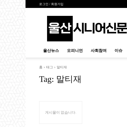
로그인 / 회원가입
울
산
시
니
어
신
울산뉴스
오피니언
사회참여
이슈
문
홈
태그
말티재
Tag:
말티재
게시물이 없습니다.