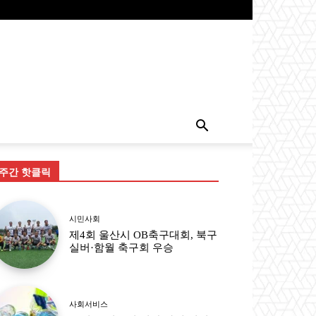
주간 핫클릭
시민사회
제4회 울산시 OB축구대회, 북구
실버·함월 축구회 우승
사회서비스