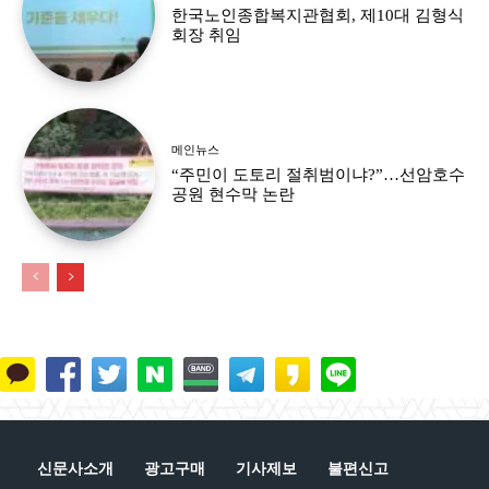
한국노인종합복지관협회, 제10대 김형식
회장 취임
메인뉴스
“주민이 도토리 절취범이냐?”…선암호수
공원 현수막 논란
신문사소개
광고구매
기사제보
불편신고