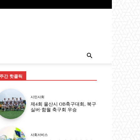
주간 핫클릭
시민사회
제4회 울산시 OB축구대회, 북구
실버·함월 축구회 우승
사회서비스