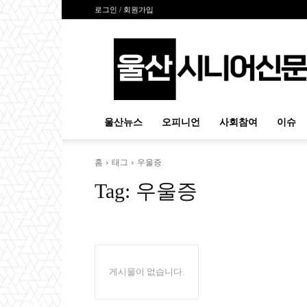
로그인 / 회원가입
울
산
시
니
어
신
울산뉴스
오피니언
사회참여
이슈
문
홈
태그
우울증
Tag:
우울증
게시물이 없습니다.