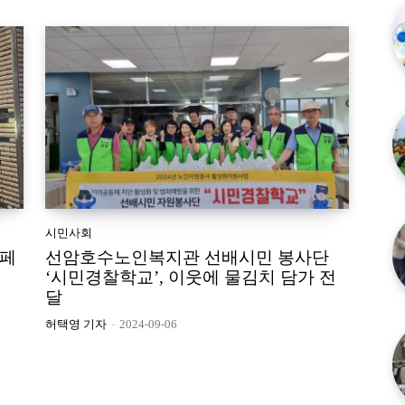
시민사회
타페
선암호수노인복지관 선배시민 봉사단
‘시민경찰학교’, 이웃에 물김치 담가 전
달
허택영 기자
-
2024-09-06