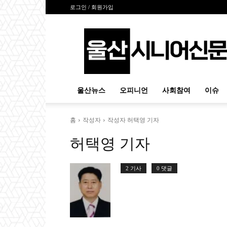
로그인 / 회원가입
울
산
시
니
어
신
울산뉴스
오피니언
사회참여
이슈
문
홈
작성자
작성자 허택영 기자
허택영 기자
2 기사
0 댓글