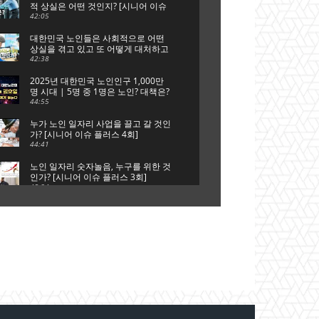
적 상실은 어떤 것인지? [시니어 이슈
플러스 6회]
42:05
대한민국 노인들은 사회적으로 어떤
상실을 겪고 있고 또 어떻게 대처하고
있는가? [시니어 이슈 플러스 5회]
42:38
2025년 대한민국 노인인구 1,000만
명 시대 | 5명 중 1명은 노인? 대책은?
[시니어 이슈 플러스 특집 대한노인
44:55
회]
누가 노인 일자리 사업을 끌고 갈 것인
가? [시니어 이슈 플러스 4회]
44:41
노인 일자리 숫자놀음, 누구를 위한 것
인가? [시니어 이슈 플러스 3회]
45:34
은퇴는 새로운 시작, 새로운 출발이다
[시니어 이슈 플러스 2회]
41:51
단순 갑질에 의한 자살인가?, 사회적
타살인가? [시니어 이슈 플러스 1회]
44:42