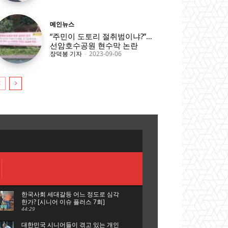
메인뉴스
“주민이 도토리 절취범이냐?”…
선암호수공원 현수막 논란
장덕봉 기자
-
2023-09-06
한국사회 세대갈등 어느 정도로 심각
한가? [시니어 이슈 플러스 7회]
44:29
대한민국 시니어들이 겪고 있는 개인