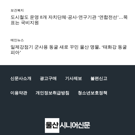
보건복지
도시철도 운영 8개 자치단체·공사·연구기관 ‘연합전선’…목
표는 국비지원
메인뉴스
일제강점기 군사용 동굴 새로 꾸민 울산 명물, ‘태화강 동굴
피아’
신문사소개
광고구매
기사제보
불편신고
이용약관
개인정보취급방침
청소년보호정책