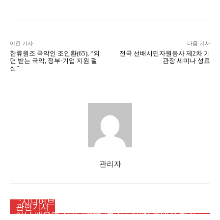
이전 기사
다음 기사
한류원조 국악인 조인환(65), “외
전국 선배시민자원봉사 제2차 기
면 받는 국악, 정부·기업 지원 절
관장 세미나 성료
실”
관리자
시민사회
‘시니어브리지 아카데미’ 37기 기본교육 참여자 모
메인뉴스
관련기사
시민사회
집
아남 배옥영 작가, ‘書境 새로운 지평’ 초대전 참가…
[서평] 아흔의 봄 일흔의 노을