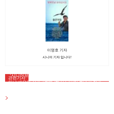
이명호 기자
시니어 기자 입니다!
시민사회
‘시니어브리지 아카데미’ 37기 기본교육 참여자 모
메인뉴스
관련기사
시민사회
집
아남 배옥영 작가, ‘書境 새로운 지평’ 초대전 참가…
[서평] 아흔의 봄 일흔의 노을
‘내 마음에 심은 소나무’ 선봬