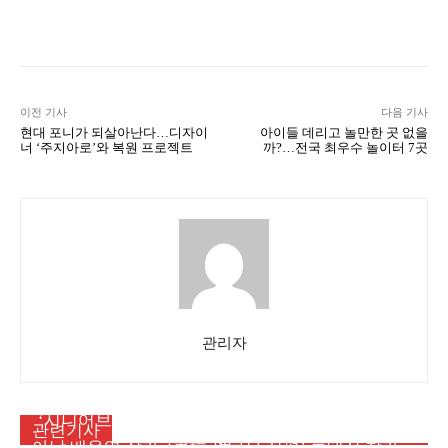
Naver
Facebook
Twitter
공유
이전 기사
다음 기사
현대 포니가 되살아난다…디자이
아이들 데리고 놀만한 곳 없을
너 ‘주지아로’와 복원 프로젝트
까?…전국 최우수 놀이터 7곳
관리자
시민사회
‘시니어브리지 아카데미’ 37기 기본교육 참여자 모
메인뉴스
관련기사
시민사회
집
아남 배옥영 작가, ‘書境 새로운 지평’ 초대전 참가…