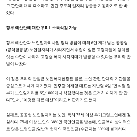
고 판단해 대폭 축소하고
,
민간 주도의 일자리 창출을 지원하기로 한 바
있다
.
정부 예산안에 대한 우려
1-
소득삭감 가능
정부 예산안과 노인일자리사업 정책 방침에 대해
6
만 개가 넘는 공공형
(
공익활동형
)
노인일자리가 사라지면서 취업이 힘든 고령자들이 생계를
잇는 수단이 사라져 고령층 복지 사각지대가 발생할 수 있다는 우려와 반
발이 나왔다
.
이 같은 우려와 반발은 노인복지현장은 물론
,
노인 관련 단체와 기관들을
중심으로 거세게 제기됐다
.
민주당 이재명 대표는 지난달
4
일
“
윤석열 정
부가 노인일자리를
6
만
1000
개나 삭감했다는 것은 도저히 이해가 안 간
다
”
면서
, “
이것은 패륜 예산
”
이라고 비판하기도 했다
.
실제로
,
공공형 노인일자리는 노인
,
특히
75
세 이상 후기고령노인에겐 절
실하다
. 75
세 이상 노인의
38%
만 국민연금을 받는데
,
연금액이 상대적으
로 많은 노령연금
(
일반적 형태의 국민연금
)
수급자는
30%
에 불과하다
.