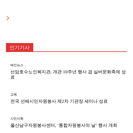
[서평] 아흔의 봄 일흔의 노을
‘내 마음에 심은 소나무’ 선봬
인기기사
메인뉴스
선암호수노인복지관, 개관 10주년 행사 겸 실버문화축제 성
료
교육
전국 선배시민자원봉사 제2차 기관장 세미나 성료
시민사회
울산남구자원봉사센터, ‘통합자원봉사의 날’ 행사 개최