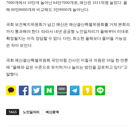
7000
개에서
10
만개 늘어난
64
만
7000
개로
,
예산은
1611
억원 늘었다
.
올
해
60
만
8000
개와 비교해도
3
만
9000
개 늘어난다
.
국회 보건복지위원회가 넘긴 예산은 예산결산특별위원회를 거쳐 본회의
까지 통과해야 한다
.
따라서 내년 공공형 노인일자리가 올해부터 이대로
확정될지는 아직 장담할 수 없다
.
다만
,
최소한 올해보다 줄어들 가능성
은 작아 보인다
.
국회 예산결산특별위원회 국민의힘 간사인 이철규 의원은
16
일 한 언론
에
“
올해와 같은 수준으로 유지하거나 늘리는 방안을 검토하고 있다
”
고
말했다
.
TAGS
노인일자리
예산증액