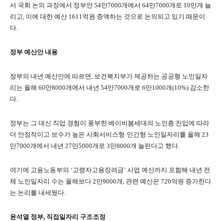
서 국회 논의 과정에서 정부안
54
만
7000
개에서
64
만
7000
개로
10
만개 늘
리고
,
이에 대한 예산
1611
억원 증액하는 것으로 논의되고 있기 때문이
다
.
정부 예산안 내용
정부의 내년 예산안에 따르면
,
보건복지부가 제공하는 공공형 노인일자
리는 올해
60
만
8000
개에서 내년
54
만
7000
개로
6
만
1000
개
(10%)
감소한
다
.
정부는 그 대신 직업 경험이 풍부한 베이비붐세대의 노인층 진입에 따라
더 안정적이고 보수가 높은 사회서비스형
·
민간형 노인일자리를 올해
23
만
7000
개에서 내년
27
만
5000
개로
3
만
8000
개 늘린다고 했다
.
여기에 고용노동부의
‘
고령자고용장려금
’
사업 예산까지 포함해 내년 전
체 노인일자리 수는 올해보다
2
만
9000
개
,
관련 예산은
720
억원 증가한다
는 논리를 내세웠다
.
윤석열 정부
,
직접일자리 구조조정