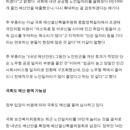
하겠다
”
고 밝혔다
.
국회에 내년 공공형 노인일자리를 올해보다
6
만
1000
개 줄인 예산안을 제출했으나
,
다시 확대하는 걸 검토하겠다는 얘기다
.
추 부총리는 이날 국회 예산결산특별위원회 종합정책질의에서 조경태
국민의힘 의원이
“
저소득층 등 어르신들 사이에 민간 취업이 힘들어 소
득 감소를 우려하는 목소리가 많다
”
고 지적하자
“
단순 일자리 등을 기다
리는 연로하신 분들이 현장에 많은 것 같다
”
며 이같이 말했다
추 부총리는
“(
내년 예산안은
)
그동안 노인빈곤율 개선 효과가 적었던 단
순 노무형 공공 일자리 부분을 줄인 것
”
이라며
“
임금이 높고 양질인 민간
사회서비스형 일자리로 전환해 구조화했는데
,
단순 노무형 쪽에서 줄어
드니 전체적으로 노인일자리가 많이 줄었다고 하는 것 같다
”
고 했다
.
국회도 예산 증액 가능성
정부 입장이 바뀜에 따라 국회도 예산을 올려 심사하고 있다
.
국회 보건복지위원회는 최근 노인일자리를
10
만개 늘리는 것을 골자로
한 내년도 예산안을 확정해 예산결산특별위원회로 넘겼다
.
정부안
54
만