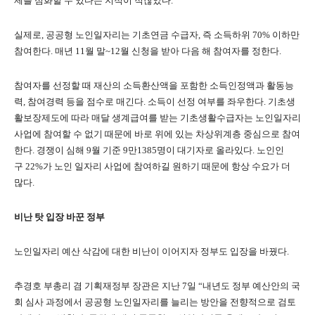
제를 심화할 수 있다는 지적이 적잖았다
.
실제로
,
공공형 노인일자리는 기초연금 수급자
,
즉 소득하위
70%
이하만
참여한다
.
매년
11
월 말
~12
월 신청을 받아 다음 해 참여자를 정한다
.
참여자를 선정할 때 재산의 소득환산액을 포함한 소득인정액과 활동능
력
,
참여경력 등을 점수로 매긴다
.
소득이 선정 여부를 좌우한다
.
기초생
활보장제도에 따라 매달 생계급여를 받는 기초생활수급자는 노인일자리
사업에 참여할 수 없기 때문에 바로 위에 있는 차상위계층 중심으로 참여
한다
.
경쟁이 심해
9
월 기준
9
만
1385
명이 대기자로 올라있다
.
노인인
구
22%
가 노인 일자리 사업에 참여하길 원하기 때문에 항상 수요가 더
많다
.
비난 탓 입장 바꾼 정부
노인일자리 예산 삭감에 대한 비난이 이어지자 정부도 입장을 바꿨다
.
추경호 부총리 겸 기획재정부 장관은 지난
7
일
“
내년도 정부 예산안의 국
회 심사 과정에서 공공형 노인일자리를 늘리는 방안을 전향적으로 검토