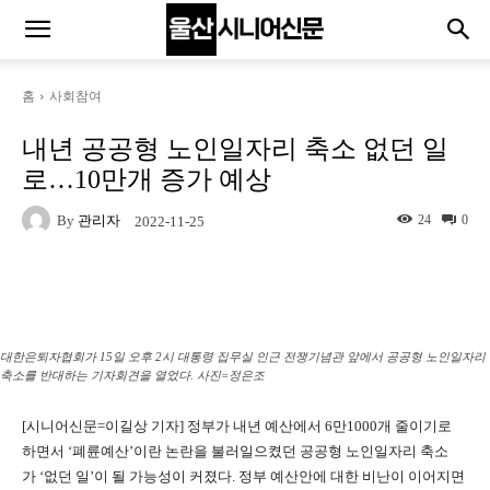
홈
사회참여
내년 공공형 노인일자리 축소 없던 일
로…10만개 증가 예상
By
관리자
24
0
2022-11-25
Naver
Facebook
Twitter
Linkedin
대한은퇴자협회가 15일 오후 2시 대통령 집무실 인근 전쟁기념관 앞에서 공공형 노인일자리
축소를 반대하는 기자회견을 열었다. 사진=정은조
[시니어신문=이길상 기자] 정부가 내년 예산에서
6
만
1000
개 줄이기로
하면서
‘
폐륜예산
’
이란 논란을 불러일으켰던 공공형 노인일자리 축소
가
‘
없던 일
’
이 될 가능성이 커졌다
.
정부 예산안에 대한 비난이 이어지면