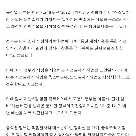
윤석열 정부는 지난
7
월 내놓은
‘2022
국가재정전략회의
’
에서
“
직접일자
리 사업은 노인일자리 외에 다른 일자리는 축소하는 식으로 구조조정하
고 초격차 전략기술을 지정해 집중 육성한다
”
는 방침을 내놓은 바 있다
.
정부는 당시 일자리 정책의 방향성에 대해
“
종전 재정지원을 통한 직접
일자리 창출에서 민간의 일자리 창출을 극대화하는 전략으로 전환한
다
”
고 발표했다
.
이에 따라 정부가 재정을 지원하는 직접일자리 사업은 노인일자리 외에
다른 직접일자리 사업을 축소하는데
,
노인일자리사업도 시장지향형으로
전환한다고 예고했다
.
이에 앞서 지난
6
월 열린 국무회의에서 고용노동부는 이른바
‘
단기 알
바
’
라는 비판을 받아온 문재인 정부의 직접일자리사업
3
개 중
1
개의 내
년 예산을 대폭 삭감한다고 보고하기도 했다
.
윤석열 정부는 직접일자리 대부분이 빈 강의실 불 끄기
,
금역구역 지킴
이
,
전통시장 환경미화원 등 지속가능한 양질의 일자리를 만들지 못한다