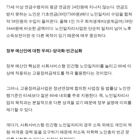
75
세 이상 연금수령자의 평균 연금은
24
만원에 지나지 않는다
.
연금도
받지 못하는 노인은 기초연금
(30
만
7500
원
)
에다 노인일자리 수당을 합쳐
약
58
만원의 수입이 들어온다
.
올해
1
인 가구 최저생계비
(
생계급여
) 58
만
3444
원에 비슷한 금액이다
.
노인일자리사업은 단순히 일자리 넘어 노후
소득보전이란 또 다른 목적이 있기 때문에 매우 중요하다
.
정부 예산안에 대한 우려
2-
양극화
·
빈곤심화
정부 예산안 핵심은 사회서비스형
·
민간형 노인일자리를 늘리고
60
세 이
상에 적용되는 고용장려금제도를 적극 활용한다는 것이었다
.
그러나
,
고용장려금사업은 정년연장에 합의한 사업장 등 법률상 노인연
령기준인
65
세보다 젊은
60
세 내외를 주로 지원한다
.
즉
,
노인일자리사
업의 목적과는 본질적으로 다른 성격을 갖기 때문에 정부 설명에 이의를
제기할 수 있다
.
게다가
,
사회서비스형
·
민간형 노인일자리의 경우 소득 외에도 개인의 역
량
·
자격증
·
경력 등을 요구하기 때문에 저소득
·
저학력 노인층의 빈곤 문