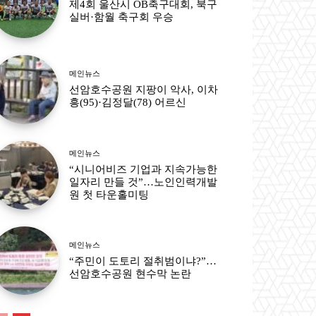
제4회 울산시 OB축구대회, 북구
실버·함월 축구회 우승
메인뉴스
선암호수공원 지팡이 악사, 이차
흥(95)·김정달(78) 어르신
메인뉴스
“시니어비즈 기업과 지속가능한
일자리 만들 것”…노인인력개발
원 첫 타운홀미팅
메인뉴스
“주민이 도토리 절취범이냐?”…
선암호수공원 현수막 논란