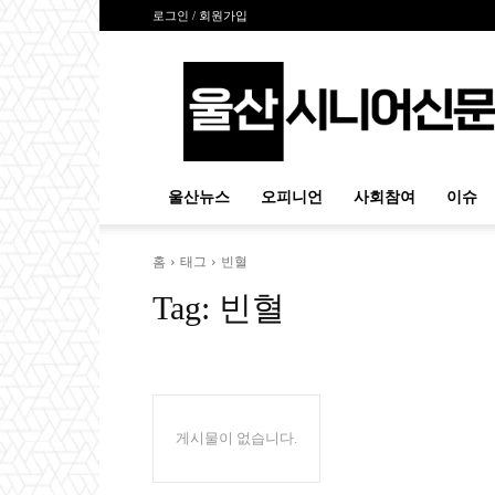
로그인 / 회원가입
울
산
시
니
어
신
울산뉴스
오피니언
사회참여
이슈
문
홈
태그
빈혈
Tag:
빈혈
게시물이 없습니다.