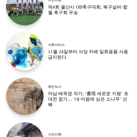
제4회 울산시 OB축구대회, 북구실버·함
월 축구회 우승
사회서비스
11월 24일부터 식당 카페 일회용품 사용
금지된다
메인뉴스
아남 배옥영 작가, ‘書境 새로운 지평’ 초
대전 참가… ‘내 마음에 심은 소나무’ 선
봬
시민사회