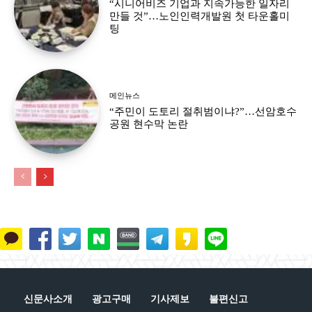
“시니어비즈 기업과 지속가능한 일자리
만들 것”…노인인력개발원 첫 타운홀미
팅
메인뉴스
“주민이 도토리 절취범이냐?”…선암호수
공원 현수막 논란
신문사소개
광고구매
기사제보
불편신고