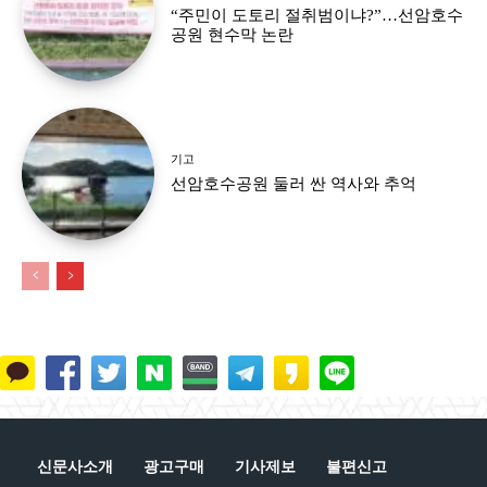
“주민이 도토리 절취범이냐?”…선암호수
공원 현수막 논란
기고
선암호수공원 둘러 싼 역사와 추억
신문사소개
광고구매
기사제보
불편신고