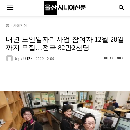
홈
사회참여
내년 노인일자리사업 참여자 12월 28일
까지 모집…전국 82만2천명
By
관리자
306
0
2022-12-09
Naver
Facebook
Twitter
L