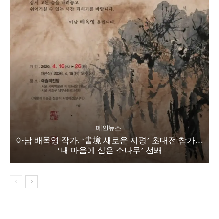
메인뉴스
아남 배옥영 작가, ‘書境 새로운 지평’ 초대전 참가…
‘내 마음에 심은 소나무’ 선봬