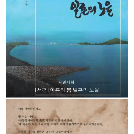
시민사회
[서평] 아흔의 봄 일흔의 노을