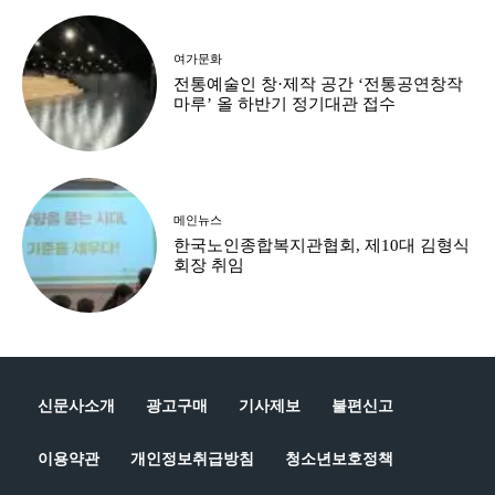
여가문화
전통예술인 창·제작 공간 ‘전통공연창작
마루’ 올 하반기 정기대관 접수
메인뉴스
한국노인종합복지관협회, 제10대 김형식
회장 취임
신문사소개
광고구매
기사제보
불편신고
이용약관
개인정보취급방침
청소년보호정책