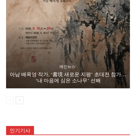
메인뉴스
아남 배옥영 작가, ‘書境 새로운 지평’ 초대전 참가…
‘내 마음에 심은 소나무’ 선봬
인기기사