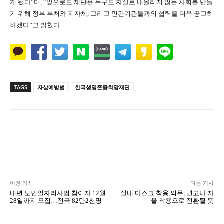
게 됐다”며, “앞으로도 재단은 누구도 자살로 내몰리지 않는 사회를 만들
기 위해 정부 부처와 지자체, 그리고 민간기관들과의 협력을 더욱 공고히
하겠다”고 밝혔다.
TAGS
자살예방법
한국생명존중희망재단
Naver
Facebook
Twitter
L
이전 기사
다음 기사
내년 노인일자리사업 참여자 12월
실내 마스크 착용 의무, 권고나 자
28일까지 모집…전국 82만2천명
율 착용으로 전환될 듯