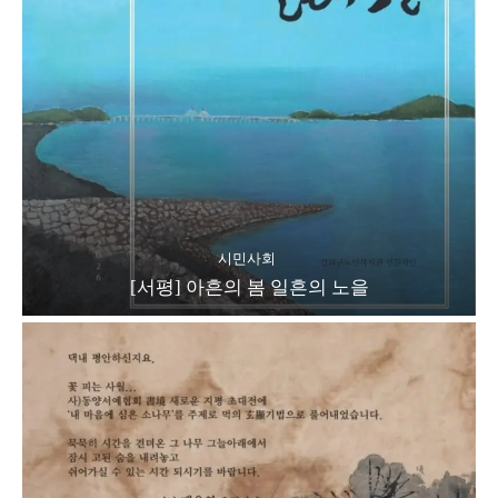
시민사회
[서평] 아흔의 봄 일흔의 노을