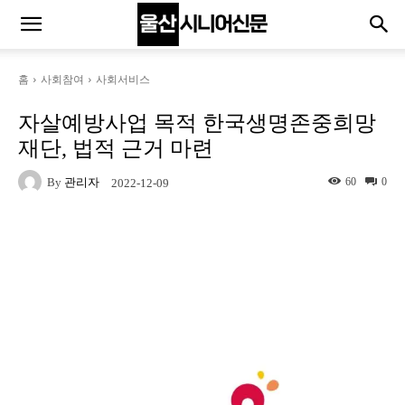
홈
사회참여
사회서비스
자살예방사업 목적 한국생명존중희망
재단, 법적 근거 마련
By
관리자
60
0
2022-12-09
Naver
Facebook
Twitter
L