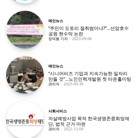
메인뉴스
“주민이 도토리 절취범이냐?”…선암호수
공원 현수막 논란
장덕봉 기자
-
2023-09-06
메인뉴스
“시니어비즈 기업과 지속가능한 일자리
만들 것”…노인인력개발원 첫 타운홀미팅
관리자
-
2025-09-30
사회서비스
자살예방사업 목적 한국생명존중희망재
단, 법적 근거 마련
관리자
-
2022-12-09