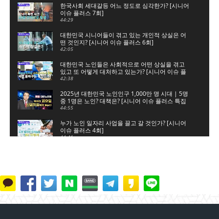
한국사회 세대갈등 어느 정도로 심각한가? [시니어
이슈 플러스 7회]
44:29
대한민국 시니어들이 겪고 있는 개인적 상실은 어
떤 것인지? [시니어 이슈 플러스 6회]
42:05
대한민국 노인들은 사회적으로 어떤 상실을 겪고
있고 또 어떻게 대처하고 있는가? [시니어 이슈 플
러스 5회]
42:38
2025년 대한민국 노인인구 1,000만 명 시대 | 5명
중 1명은 노인? 대책은? [시니어 이슈 플러스 특집
대한노인회]
44:55
누가 노인 일자리 사업을 끌고 갈 것인가? [시니어
이슈 플러스 4회]
44:41
노인 일자리 숫자놀음, 누구를 위한 것인가? [시니
어 이슈 플러스 3회]
45:34
은퇴는 새로운 시작, 새로운 출발이다 [시니어 이슈
플러스 2회]
41:51
단순 갑질에 의한 자살인가?, 사회적 타살인가? [시
니어 이슈 플러스 1회]