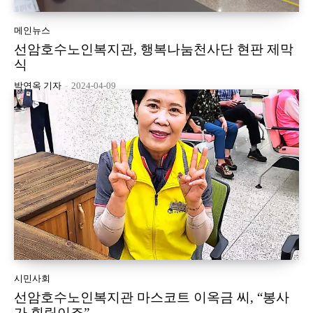
메인뉴스
선암호수노인복지관, 행복나눔천사단 현판 제막
식
박연옥 기자
-
2024-04-09
시민사회
선암호수노인복지관 마스코트 이옥금 씨, “봉사
가 힐링이죠”