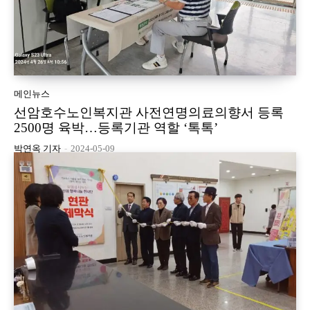
메인뉴스
선암호수노인복지관 사전연명의료의향서 등록
2500명 육박…등록기관 역할 ‘톡톡’
박연옥 기자
-
2024-05-09